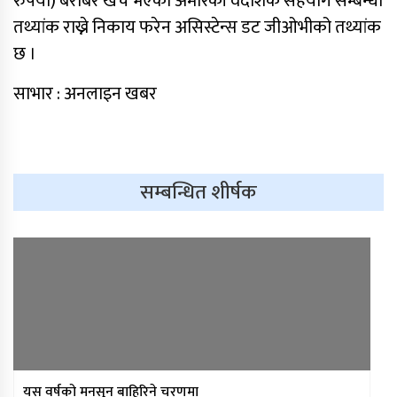
रुपैयाँ) बराबर खर्च भएको अमेरिकी वैदेशिक सहयोग सम्बन्धी
प्राधिकरणद्वारा विभिन्न १७ इन्टरनेट सेवा
तथ्यांक राख्ने निकाय फरेन असिस्टेन्स डट जीओभीको तथ्यांक
प्रदायकसँग १५ दिने स्पष्टीकरण माग
छ ।
साभार : अनलाइन खबर
सम्बन्धित शीर्षक
यस वर्षको मनसुन बाहिरिने चरणमा