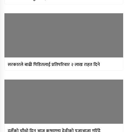
सरकारले बाढी पिडितलाई प्रतिपरिवार २ लाख राहत दिने
दशैँको चौथो दिन आज कुष्माण्डा देवीको पूजाआजा गरिँदै