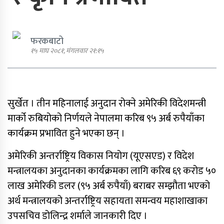
फरकबाटो
१५ माघ २०८१, मंगलवार २१:१५
एमाले नेता प्रदिप पौडेल पक्राउ
सुर्खेत । तीन महिनालाई अनुदान रोक्ने अमेरिकी विदेशमन्त्री
पार्टी शुद्धीकरण र पुनर्गठनका लागि
मार्को रुबियोको निर्णयले नेपालमा करिब ९५ अर्ब रुपैयाँका
एमालेले प्रदेशबाट सुझाव सङ्कलन थाल्यो
कार्यक्रम प्रभावित हुने भएका छन् ।
अमेरिकी अन्तर्राष्ट्रिय विकास नियोग (यूएसएड) र विदेश
मन्त्रालयका अनुदानका कार्यक्रमका लागि करिब ६९ करोड ५०
पूर्व गृहमन्त्री गुरुङमाथि छानबिन गर्न
लाख अमेरिकी डलर (९५ अर्ब रुपैयाँ) बराबर सम्झौता भएको
गठित समितिले प्रतिवेदन सरकारलाई
अर्थ मन्त्रालयको अन्तर्राष्ट्रिय सहायता समन्वय महाशाखाका
बुझायो
उपसचिव डोलिन्द्र शर्माले जानकारी दिए ।