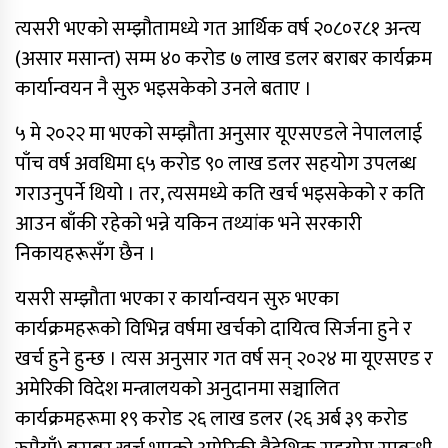
साफ महिला च्याम्पियनशिपको
त्यसरी भएको सम्झौतामध्ये गत आर्थिक वर्ष २०८०र८१ अन्त्य
सेमिफाइनलबाटै बाहिरियो नेपाल
(असार मसान्त) सम्म ४० करोड ७ लाख डलर बराबर कार्यक्रम
कार्यान्वयन नै सुरु भइसकेको उनले बताए ।
आगामी आर्थिक वर्षका लागि २१ खर्ब २४
अर्ब ३४ करोड बजेट सार्वजनिक
५ मे २०२२ मा भएको सम्झौता अनुसार यूएसएडले नेपाललाई
पाँच वर्ष अवधिमा ६५ करोड ९० लाख डलर सहयोग उपलब्ध
गराउनुपर्ने थियो । तर, त्यसमध्ये कति खर्च भइसकेको र कति
आज सुनचाँदीको भाउ घट्यो
आउन बाँकी रहेको भन्ने यकिन तथ्यांक भने सरकारी
थप ३०४ जना सहकारी पीडितले फिर्ता पाए
निकायहरूसँग छैन ।
बचत
यसरी सम्झौता भएका र कार्यान्वयन सुरु भएका
मन्त्रिपरिषद् निर्णय : विस्थापित
कार्यक्रमहरूको विभिन्न वर्षमा खर्चको दायित्व सिर्जना हुने र
सुकुम्वासीलाई प्रतिपरिवार २५ हजार
पुनर्स्थापना खर्च
खर्च हुने हुन्छ । त्यस अनुसार गत वर्ष सन् २०२४ मा यूएसएड र
अमेरिकी विदेश मन्त्रालयको अनुदानमा सञ्चालित
प्रधानन्यायाधीशमा मनोजकुमार शर्माको
कार्यक्रमहरूमा १९ करोड २६ लाख डलर (२६ अर्ब ३९ करोड
नाम सर्वसम्मत अनुमोदन