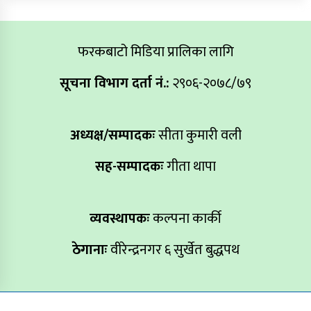
फरकबाटो मिडिया प्रालिका लागि
सूचना विभाग दर्ता नं.:
२९०६-२०७८/७९
अध्यक्ष/सम्पादकः
सीता कुमारी वली
सह-सम्पादकः
गीता थापा
व्यवस्थापकः
कल्पना कार्की
ठेगानाः
वीरेन्द्रनगर ६ सुर्खेत बुद्धपथ
Copyright All right reserved farakbato.com Design By:
Aarush Creation