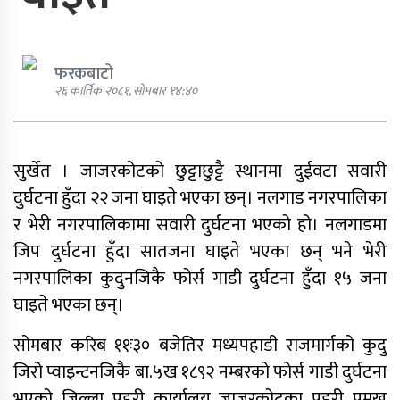
फरकबाटो
२६ कार्तिक २०८१, सोमबार १४:४०
एमाले नेता प्रदिप पौडेल पक्राउ
सुर्खेत । जाजरकोटको छुट्टाछुट्टै स्थानमा दुईवटा सवारी
पार्टी शुद्धीकरण र पुनर्गठनका लागि
दुर्घटना हुँदा २२ जना घाइते भएका छन्। नलगाड नगरपालिका
एमालेले प्रदेशबाट सुझाव सङ्कलन थाल्यो
र भेरी नगरपालिकामा सवारी दुर्घटना भएको हो। नलगाडमा
जिप दुर्घटना हुँदा सातजना घाइते भएका छन् भने भेरी
पूर्व गृहमन्त्री गुरुङमाथि छानबिन गर्न
गठित समितिले प्रतिवेदन सरकारलाई
नगरपालिका कुदुनजिकै फोर्स गाडी दुर्घटना हुँदा १५ जना
बुझायो
घाइते भएका छन्।
सोमबार करिब ११ः३० बजेतिर मध्यपहाडी राजमार्गको कुदु
जिरो प्वाइन्टनजिकै बा.५ख १८९२ नम्बरको फोर्स गाडी दुर्घटना
भएको जिल्ला प्रहरी कार्यालय जाजरकोटका प्रहरी प्रमुख