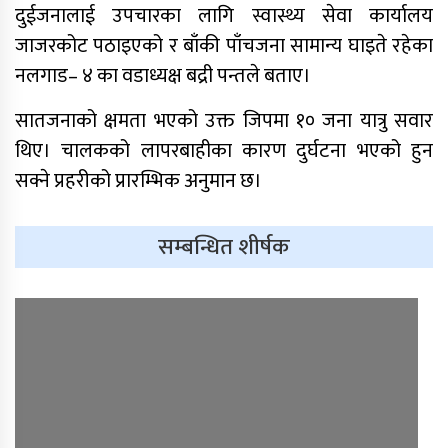
दुईजनालाई उपचारका लागि स्वास्थ्य सेवा कार्यालय
नाम सर्वसम्मत अनुमोदन
जाजरकोट पठाइएको र बाँकी पाँचजना सामान्य घाइते रहेका
प्राधिकरणद्वारा विभिन्न १७ इन्टरनेट सेवा
नलगाड– ४ का वडाध्यक्ष बद्री पन्तले बताए।
प्रदायकसँग १५ दिने स्पष्टीकरण माग
सातजनाको क्षमता भएको उक्त जिपमा १० जना यात्रु सवार
थिए। चालकको लापरबाहीका कारण दुर्घटना भएको हुन
सक्ने प्रहरीको प्रारम्भिक अनुमान छ।
सम्बन्धित शीर्षक