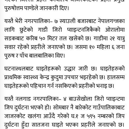
पुरुषोत्तम पाण्डेले जानकारी दिए।
यस्तै भेरी नगरपालिका– ७ स्याउली बजारबाट नेपालगन्जका
लागि छुटेको गाडी जिरो प्वाइन्टनजिकैको ओरालोमा
साफ महिला च्याम्पियनशिपको
सेमिफाइनलबाटै बाहिरियो नेपाल
सडकबाट करिब ५० मिटर तल खसेको छ। गाडीमा २१ यात्रु
सवार रहेको प्रहरीले जनाएको छ। जसमा १० महिला ६ जना
आगामी आर्थिक वर्षका लागि २१ खर्ब २४
पुरुष र पाँच बालबालिका थिए।
अर्ब ३४ करोड बजेट सार्वजनिक
घटनास्थलबाट घाइतेहरूको उद्धार जारी छ। घाइतेहरुको
आज सुनचाँदीको भाउ घट्यो
प्राथमिक स्वास्थ्य केन्द्र कुदुमा उपचार भइरहेको छ। हालसम्म
थप ३०४ जना सहकारी पीडितले फिर्ता पाए
घाइतेहरूको पहिचान गर्न नसकिएको प्रहरीको भनाइ छ।
बचत
यस्तै नलगाड नगरपालिका– ४ बाउसेखोला जिरो प्वाइन्टमा
मन्त्रिपरिषद् निर्णय : विस्थापित
जिप दुर्घटना भएको हो। सोमबार नै बारेकोट गाउँपालिकाबाट
सुकुम्वासीलाई प्रतिपरिवार २५ हजार
पुनर्स्थापना खर्च
जाजरकोट खलंगा आउँदै गरेको घ.१ ज ५९५ नम्बरको जिप
दुर्घटना हुँदा सातजना घाइते भएका प्रहरीले जनाएको छ।
प्रधानन्यायाधीशमा मनोजकुमार शर्माको