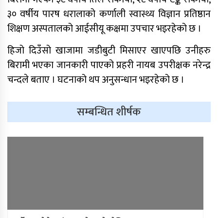
३० वर्षीय पारष धरालाको कर्णाली स्वास्थ्य विज्ञान प्रतिष्ठान
शिक्षण अस्पतालको आईसीयू कक्षमा उपचार भइरहेको छ ।
हिजो दिउँसो खाजामा जडीबुटी मिसाएर खाएपछि उनीहरु
बिरामी भएका जानकारी पाएको प्रहरी नायब उपरीक्षक नरेन्द्र
चन्दले बताए । घटनाको थप अनुसन्धान भइरहेको छ ।
साफ महिला च्याम्पियनशिपको
सेमिफाइनलबाटै बाहिरियो नेपाल
सम्बन्धित शीर्षक
आगामी आर्थिक वर्षका लागि २१ खर्ब २४
अर्ब ३४ करोड बजेट सार्वजनिक
आज सुनचाँदीको भाउ घट्यो
थप ३०४ जना सहकारी पीडितले फिर्ता पाए