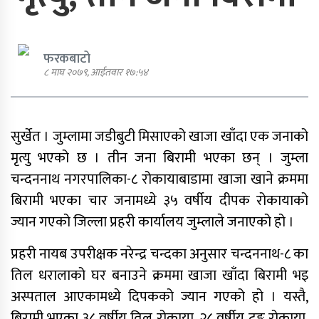
फरकबाटो
८ माघ २०७९, आईतवार १७:५४
एमाले नेता प्रदिप पौडेल पक्राउ
सुर्खेत । जुम्लामा जडीबुटी मिसाएको खाजा खाँदा एक जनाको
पार्टी शुद्धीकरण र पुनर्गठनका लागि
मृत्यु भएको छ । तीन जना बिरामी भएका छन् । जुम्ला
एमालेले प्रदेशबाट सुझाव सङ्कलन थाल्यो
चन्दननाथ नगरपालिका-८ रोकायाबाडामा खाजा खाने क्रममा
बिरामी भएका चार जनामध्ये ३५ वर्षीय दीपक रोकायाको
ज्यान गएको जिल्ला प्रहरी कार्यालय जुम्लाले जनाएको हो ।
प्रहरी नायब उपरीक्षक नरेन्द्र चन्दका अनुसार चन्दननाथ-८ का
पूर्व गृहमन्त्री गुरुङमाथि छानबिन गर्न
तिल धरालाको घर बनाउने क्रममा खाजा खाँदा बिरामी भइ
गठित समितिले प्रतिवेदन सरकारलाई
बुझायो
अस्पताल आएकामध्ये दिपकको ज्यान गएको हो । यस्तै,
बिरामी भएका ३८ वर्षीय तिल रोकाया, २८ वर्षीय टङ्क रोकाया,