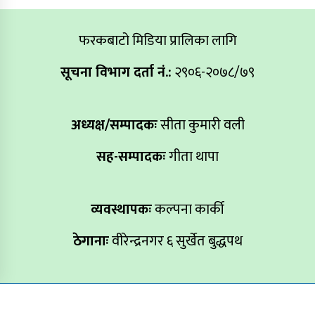
फरकबाटो मिडिया प्रालिका लागि
सूचना विभाग दर्ता नं.:
२९०६-२०७८/७९
अध्यक्ष/सम्पादकः
सीता कुमारी वली
सह-सम्पादकः
गीता थापा
व्यवस्थापकः
कल्पना कार्की
ठेगानाः
वीरेन्द्रनगर ६ सुर्खेत बुद्धपथ
Copyright All right reserved farakbato.com Design By:
Aarush Creation