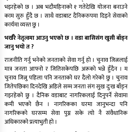
भइरहेको छ । अब भदौमहिनाको १ गतेदेखि योजना बनाउने
काम सुरु हुँदै छ । साथै वडाबाट दैनिकरुपमा दिइने सेवाको
कार्यमा व्यस्त छु ।
भर्खरै नेतृत्वमा आउनु भएको छ । वडा बासिसंग खुसी बाँड्न
जानु भयो त ?
साफ महिला च्याम्पियनशिपको
राजनीति गर्नु भनेको जनताको सेवा गर्नु हो । चुनाव जित्नलाई
सेमिफाइनलबाटै बाहिरियो नेपाल
मात्र जनता आफ्नो र जितिसकेपछि अरूको भन्ने हुँदैन । म
चुनाव जित्नु पहिला पनि जनताको घर दैलो गरेको छु । चुनाव
आगामी आर्थिक वर्षका लागि २१ खर्ब २४
जितेपछिका दिनदेखि अहिले सम्म जनता संग सुख दुःख बाँड्न
अर्ब ३४ करोड बजेट सार्वजनिक
गइरहेको छु । दैनिक वडाबाट नागरिकलाई दिनुपर्ने सेवामा
आज सुनचाँदीको भाउ घट्यो
कमी भएको छैन । नागरिकका घरमा जानुभन्दा पनि
नागरिकको घरसम्म सेवा पुग्न सके त्यो नै संवैधानिक
अधिकारको प्रत्याभुती हो ।