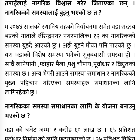
थप ३०४ जना सहकारी पीडितले फिर्ता पाए
तपाईंलाई नागरिक विश्वास गरेर जिताएका छन् ।
बचत
नागरिकको समस्यालाई बुझ्नु भएको छ त ?
मन्त्रिपरिषद् निर्णय : विस्थापित
म २०७४ सालको स्थानिय तहको निर्वाचनमा समेत वडा सदस्य
सुकुम्वासीलाई प्रतिपरिवार २५ हजार
भएको नाताले वीरेन्द्रनगर नगरपालिका १२ का नागरिकको
पुनर्स्थापना खर्च
समस्या बुझ्दै आएको छु । अझै बुझ्ने मौका पनि पाएको छु ।
प्रधानन्यायाधीशमा मनोजकुमार शर्माको
यस वडाको विशेष समस्या भनेको सुकुम्बासी समस्या हो ।
नाम सर्वसम्मत अनुमोदन
साथै खानेपानी , फोहोर मैला ,पशु चौपाय, पूर्वाधार र विद्युतको
प्राधिकरणद्वारा विभिन्न १७ इन्टरनेट सेवा
समस्या छ । अन्य भैपरी आउने समस्या समाधान र नागरिकको
प्रदायकसँग १५ दिने स्पष्टीकरण माग
मुख्य पहिचान गरिएका समस्याहरु समाधानका लागि
लागिरहेको छु ।
नागरिकका समस्या समाधानका लागि के योजना बनाउनु
भएको छ ?
वडा को बजेट जम्मा १ करोड ६० लाख छ । ६५ प्रतिशत
पूर्वाधार निर्माण को लागि छु्टयाइएको छ । ३५ प्रतिशत विभिन्न