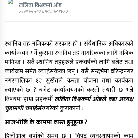
ललिता विश्वकर्मा ओड
३१ श्रावण २०७९, मंगलवार १४:१३
एमाले नेता प्रदिप पौडेल पक्राउ
स्थानिय तह नजिकको सरकार हो । संवैधानिक अधिकारको
कार्यान्वयन गर्ने कुरामा स्थानिय तह नागरिकका लागि नजिक
मानिन्छ । सबै स्थानिय तहहरुले एकवर्षको लागि बजेट तथा
पार्टी शुद्धीकरण र पुनर्गठनका लागि
कार्यक्रम समेत ल्याईसकेका छन् । यसै सन्दर्भमा वीरेन्द्रनगर
एमालेले प्रदेशबाट सुझाव सङ्कलन थाल्यो
नगरपालिका १२ सुर्खेतले कस्ता योजना तथा कार्यक्रम
ल्याएको छ ? बजेट कार्यान्वयनको कस्तो तयारी छ भन्ने
विषयमा हाम्रा सहकर्मी
ललिता विश्वकर्मा ओडले वडा अध्यक्ष
चुडामणी चपाईसंग
गरेको कुराकानी :
पूर्व गृहमन्त्री गुरुङमाथि छानबिन गर्न
गठित समितिले प्रतिवेदन सरकारलाई
आजभोलि के काममा व्यस्त हुनुहुन्छ ?
बुझायो
हिजोआज बर्षाको समय छ । विपद् व्यवस्थापनको काम