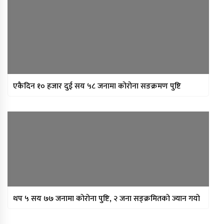
बचत
मन्त्रिपरिषद् निर्णय : विस्थापित
सुकुम्वासीलाई प्रतिपरिवार २५ हजार
पुनर्स्थापना खर्च
प्रधानन्यायाधीशमा मनोजकुमार शर्माको
नाम सर्वसम्मत अनुमोदन
एकैदिन १० हजार दुई सय ५८ जनामा कोरोना सङक्रमण पुष्टि
प्राधिकरणद्वारा विभिन्न १७ इन्टरनेट सेवा
प्रदायकसँग १५ दिने स्पष्टीकरण माग
थप ५ सय ७७ जनामा काेराेना पुष्टि, २ जना सङ्क्रमितकाे ज्यान गयाे