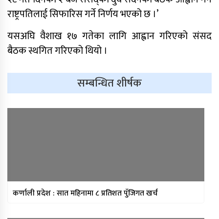
राष्ट्रपतिलाई सिफारिस गर्ने निर्णय भएको छ ।’
यसअघि वैशाख १७ गतेका लागि आह्वान गरिएको संसद
बैठक स्थगित गरिएको थियो ।
सम्बन्धित शीर्षक
साफ महिला च्याम्पियनशिपको
सेमिफाइनलबाटै बाहिरियो नेपाल
आगामी आर्थिक वर्षका लागि २१ खर्ब २४
अर्ब ३४ करोड बजेट सार्वजनिक
आज सुनचाँदीको भाउ घट्यो
कर्णाली प्रदेश : सात महिनामा ८ प्रतिशत पुँजिगत खर्च
थप ३०४ जना सहकारी पीडितले फिर्ता पाए