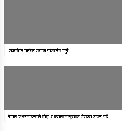
‘राजनीति मार्फत समाज परिवर्तन गर्छु’
नेपाल एअरलाइन्सले दोहा र क्वालालम्पुरबाट भैरहवा उडान गर्दै