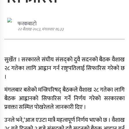
फरकबाटो
२२ बैशाख २०८३, मंगलवार १६:३३
एमाले नेता प्रदिप पौडेल पक्राउ
सुर्खेत । सरकारले संघीय संसद्को दुवै सदनको बैठक वैशाख
पार्टी शुद्धीकरण र पुनर्गठनका लागि
२८ गतेका लागि आह्वान गर्न राष्ट्रपतिलाई सिफारिस गरेको छ
एमालेले प्रदेशबाट सुझाव सङ्कलन थाल्यो
।
मंगलबार बसेको मन्त्रिपरिषद् बैठकले वैशाख २८ गतेका लागि
बैठक आह्वानको सिफारिस गर्ने निर्णय गरेको सरकारका
पूर्व गृहमन्त्री गुरुङमाथि छानबिन गर्न
प्रवक्ता सस्मित पोखरेलले जानकारी दिए ।
गठित समितिले प्रतिवेदन सरकारलाई
बुझायो
उनले भने,‘आज एउटा मात्रै महत्वपूर्ण निर्णय भएको छ । वैशाख
२८ गते दिनको २ बजे संसद्को दुवै सदनको बैठक आह्वान गर्न