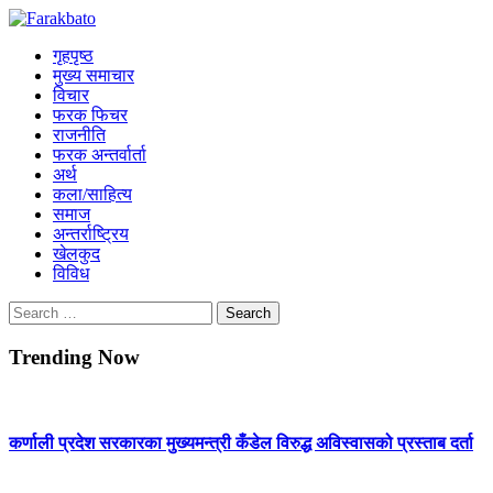
Skip
Farakbato
to
Online News Portal
गृहपृष्ठ
content
मुख्य समाचार
विचार
फरक फिचर
राजनीति
फरक अन्तर्वार्ता
अर्थ
कला/साहित्य
समाज
अन्तर्राष्ट्रिय
खेलकुद
विविध
Search
for:
Trending Now
कर्णाली प्रदेश सरकारका मुख्यमन्त्री कँडेल विरुद्ध अविस्वासको प्रस्ताब दर्ता