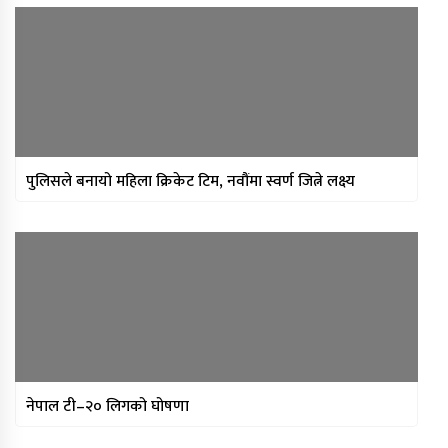
मन्त्रिपरिषद् निर्णय : विस्थापित
सुकुम्वासीलाई प्रतिपरिवार २५ हजार
पुनर्स्थापना खर्च
प्रधानन्यायाधीशमा मनोजकुमार शर्माको
नाम सर्वसम्मत अनुमोदन
प्राधिकरणद्वारा विभिन्न १७ इन्टरनेट सेवा
पुलिसले बनायो महिला क्रिकेट टिम, नवौंमा स्वर्ण जित्ने लक्ष्य
प्रदायकसँग १५ दिने स्पष्टीकरण माग
नेपाल टी–२० लिगको घोषणा