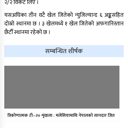
२/२ विकेट लिए ।
यसअघिका तीन वटै खेल जितेको न्युजिल्यान्ड ६ अङ्कसहित
दोस्रो स्थानमा छ । ३ खेलमध्ये १ खेल जितेको अफगानिस्तान
छैटौँ स्थानमा रहेको छ ।
सम्बन्धित शीर्षक
साफ महिला च्याम्पियनशिपको
सेमिफाइनलबाटै बाहिरियो नेपाल
आगामी आर्थिक वर्षका लागि २१ खर्ब २४
अर्ब ३४ करोड बजेट सार्वजनिक
आज सुनचाँदीको भाउ घट्यो
थप ३०४ जना सहकारी पीडितले फिर्ता पाए
त्रिकोणात्मक टी–२० शृंखला : मलेसियामाथि नेपालको सानदार जित
बचत