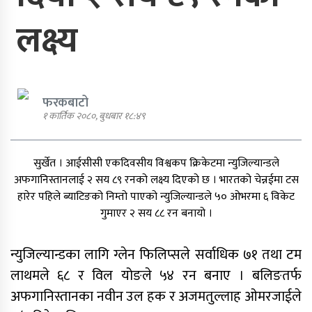
लक्ष्य
एमाले नेता प्रदिप पौडेल पक्राउ
फरकबाटो
१ कार्तिक २०८०, बुधबार १८:४९
पार्टी शुद्धीकरण र पुनर्गठनका लागि
सुर्खेत । आईसीसी एकदिवसीय विश्वकप क्रिकेटमा न्युजिल्यान्डले
एमालेले प्रदेशबाट सुझाव सङ्कलन थाल्यो
अफगानिस्तानलाई २ सय ८९ रनको लक्ष्य दिएको छ । भारतको चेन्नईमा टस
हारेर पहिले ब्याटिङको निम्तो पाएको न्युजिल्यान्डले ५० ओभरमा ६ विकेट
गुमाएर २ सय ८८ रन बनायो ।
पूर्व गृहमन्त्री गुरुङमाथि छानबिन गर्न
न्युजिल्यान्डका लागि ग्लेन फिलिप्सले सर्वाधिक ७१ तथा टम
गठित समितिले प्रतिवेदन सरकारलाई
लाथमले ६८ र विल योङले ५४ रन बनाए । बलिङतर्फ
बुझायो
अफगानिस्तानका नवीन उल हक र अजमतुल्लाह ओमरजाईले