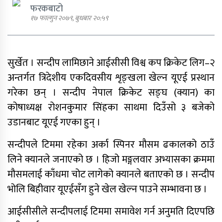
फरकबाटो
१७ फाल्गुन २०७९, बुधबार २०:५९
एमाले नेता प्रदिप पौडेल पक्राउ
सुर्खेत । सन्दीप लामिछाने आईसीसी विश्व कप क्रिकेट लिग–२
अन्तर्गत त्रिदेशीय एकदिवसीय शृङ्खला खेल्न यूएई प्रस्थान
गरेका छन् । सन्दीप नेपाल क्रिकेट सङ्घ (क्यान) का
पार्टी शुद्धीकरण र पुनर्गठनका लागि
कोषाध्यक्ष रोशनकुमार सिंहका साथमा दिउँसो ३ बजेको
एमालेले प्रदेशबाट सुझाव सङ्कलन थाल्यो
उडानबाट यूएई गएका हुन् ।
सन्दीपले टिममा रहेका अर्का स्पिनर मौसम ढकालको ठाउँ
लिने क्यानले जनाएको छ । हिजो मङ्गलवार अभ्यासका क्रममा
मौसमलाई काँधमा चोट लागेको क्यानले बताएको छ । सन्दीप
पूर्व गृहमन्त्री गुरुङमाथि छानबिन गर्न
भोलि बिहीवार यूएईसँग हुने खेल खेल्न पाउने सम्भावना छ ।
गठित समितिले प्रतिवेदन सरकारलाई
बुझायो
आईसीसीले सन्दीपलाई टिममा समावेश गर्न अनुमति दिएपछि