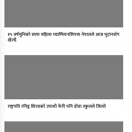
१५ वर्षमुनिको साफ महिला च्याम्पियनसिपमा नेपालले आज भुटानसँग
खेल्दै
राष्ट्रपति रनिङ्ग शिल्डको उपाधी फेरी पनि डाँडा स्कुलले जित्यो