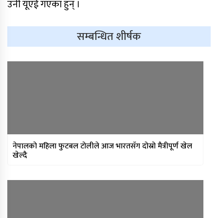
उनी यूएई गएका हुन् ।
सम्बन्धित शीर्षक
साफ महिला च्याम्पियनशिपको
सेमिफाइनलबाटै बाहिरियो नेपाल
आगामी आर्थिक वर्षका लागि २१ खर्ब २४
अर्ब ३४ करोड बजेट सार्वजनिक
नेपालको महिला फुटबल टोलीले आज भारतसँग दोस्रो मैत्रीपूर्ण खेल
खेल्दै
आज सुनचाँदीको भाउ घट्यो
थप ३०४ जना सहकारी पीडितले फिर्ता पाए