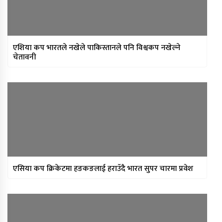
बचत
मन्त्रिपरिषद् निर्णय : विस्थापित
सुकुम्वासीलाई प्रतिपरिवार २५ हजार
पुनर्स्थापना खर्च
एशिया कप भारतले नखेले पाकिस्तानले पनि विश्वकप नखेल्ने
चेतावनी
प्रधानन्यायाधीशमा मनोजकुमार शर्माको
नाम सर्वसम्मत अनुमोदन
प्राधिकरणद्वारा विभिन्न १७ इन्टरनेट सेवा
प्रदायकसँग १५ दिने स्पष्टीकरण माग
एसिया कप क्रिकेटमा हङकङलाई हराउँदै भारत सुपर चारमा प्रवेश