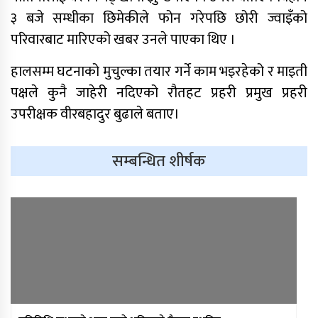
मन्त्रिपरिषद् निर्णय : विस्थापित
३ बजे सम्धीका छिमेकीले फोन गरेपछि छोरी ज्वाइँको
सुकुम्वासीलाई प्रतिपरिवार २५ हजार
पुनर्स्थापना खर्च
परिवारबाट मारिएको खबर उनले पाएका थिए ।
प्रधानन्यायाधीशमा मनोजकुमार शर्माको
हालसम्म घटनाको मुचुल्का तयार गर्ने काम भइरहेको र माइती
नाम सर्वसम्मत अनुमोदन
पक्षले कुनै जाहेरी नदिएको रौतहट प्रहरी प्रमुख प्रहरी
उपरीक्षक वीरबहादुर बुढाले बताए।
प्राधिकरणद्वारा विभिन्न १७ इन्टरनेट सेवा
प्रदायकसँग १५ दिने स्पष्टीकरण माग
सम्बन्धित शीर्षक