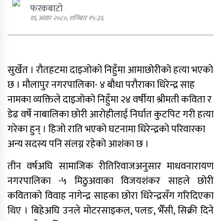
फरकबाटो
१६ असार २०८०, शनिबार १५:३६
एमाले नेता प्रदिप पौडेल पक्राउ
सुर्खेत । रौतहटमा दाइजोको निहुँमा आमाछोरीको हत्या भएको
छ । मौलापुर नगरपालिका- ४ बौधा परौराका धिरेन्द्र साह
नामका व्यक्तिले दाइजोको निहुँमा २४ वर्षीया श्रीमती कविता र
पार्टी शुद्धीकरण र पुनर्गठनका लागि
डेढ वर्षे नाबालिका छोरी आरोहीलाई निर्घात कुटपिट गरी हत्या
एमालेले प्रदेशबाट सुझाव सङ्कलन थाल्यो
गरेका हुन् । हिजो राति भएको घटनामा धिरेन्द्रको परिवारका
अन्य सदस्य पनि संलग्न रहेको आशंका छ ।
तीन वर्षअघि सामाजिक रीतिरिवाजअनुसार माधवनारायण
पूर्व गृहमन्त्री गुरुङमाथि छानबिन गर्न
नगरपालिका -५ मिठुअवाका विजयशंकर साहले छोरी
गठित समितिले प्रतिवेदन सरकारलाई
कविताको विवाह नागेन्द्र साहका छोरा धिरेन्द्रसँग गरिदिएका
बुझायो
थिए । बिहेअघि उनले मोटरसाइकल, पलङ, भैँसी, सिक्री दिने