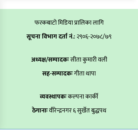
फरकबाटो मिडिया प्रालिका लागि
सूचना विभाग दर्ता नं.:
२९०६-२०७८/७९
अध्यक्ष/सम्पादकः
सीता कुमारी वली
सह-सम्पादकः
गीता थापा
व्यवस्थापकः
कल्पना कार्की
ठेगानाः
वीरेन्द्रनगर ६ सुर्खेत बुद्धपथ
Copyright All right reserved farakbato.com Design By:
Aarush Creation