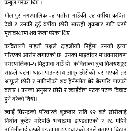
कबुल गरेका थिए ।
मौलापुर नगरपालिका–४ पतौरा गाउँकी २४ वर्षीया कविता
देवी र उनकी दुई वर्षीया छोरी आरुही शुक्रबार राति घरमै
मृतावस्थामा शव फेला परेका थिए।
कविताको माइती पक्षले दाइजोको निहुँमा उनको हत्या
गरिएको आरोप लगाएको छ। उनको माइतीघर माधवनारायण
साफ महिला च्याम्पियनशिपको
सेमिफाइनलबाटै बाहिरियो नेपाल
नगरपालिका–५ मिठुअवा गाउँ हो। कविताका बुबा विजयशङ्कर
साहले घटना थाहा पाउनसाथ आफू छोरीको घर गएको तर
आफूले छोरी र नातिनीको शव हेर्नसमेत धेरै बेरपछि पाएको
आगामी आर्थिक वर्षका लागि २१ खर्ब २४
अर्ब ३४ करोड बजेट सार्वजनिक
बताए । उनका अनुसार छोरी र ज्वाइँबीच पटक पटक विवाद
हुने गरेको थियो।
आज सुनचाँदीको भाउ घट्यो
ज्वाइँ धिरेन्द्रको परिवारले शुक्रबार राति १२ बजे छोरीलाई
थप ३०४ जना सहकारी पीडितले फिर्ता पाए
बचत
निर्घात कुटेर मारेपछि भर्‍याङमा झुण्ड्याएको र १८ महिने
नातिनीलाई घरको पङ्खामा झुण्डयाएको उनले बताए । बिहान