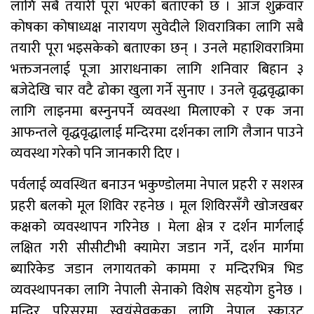
गठित समितिले प्रतिवेदन सरकारलाई
लागि सबै तयारी पूरा भएको बताएको छ । आज शुक्रवार
बुझायो
कोषका कोषाध्यक्ष नारायण सुवेदीले शिवरात्रिका लागि सबै
तयारी पूरा भइसकेको बताएका छन् । उनले महाशिवरात्रिमा
साफ महिला च्याम्पियनशिपको
सेमिफाइनलबाटै बाहिरियो नेपाल
भक्तजनलाई पूजा आराधनाका लागि शनिवार बिहान ३
बजेदेखि चार वटै ढोका खुला गर्ने सुनाए । उनले वृद्धवृद्धाका
आगामी आर्थिक वर्षका लागि २१ खर्ब २४
लागि लाइनमा बस्नुनपर्ने व्यवस्था मिलाएको र एक जना
अर्ब ३४ करोड बजेट सार्वजनिक
आफन्तले वृद्धवृद्धालाई मन्दिरमा दर्शनका लागि लैजान पाउने
आज सुनचाँदीको भाउ घट्यो
व्यवस्था गरेको पनि जानकारी दिए ।
थप ३०४ जना सहकारी पीडितले फिर्ता पाए
पर्वलाई व्यवस्थित बनाउन भकुण्डोलमा नेपाल प्रहरी र सशस्त्र
बचत
प्रहरी बलको मूल शिविर रहनेछ । मूल शिविरसँगै खोजखबर
मन्त्रिपरिषद् निर्णय : विस्थापित
कक्षको व्यवस्थापन गरिनेछ । मेला क्षेत्र र दर्शन मार्गलाई
सुकुम्वासीलाई प्रतिपरिवार २५ हजार
लक्षित गरी सीसीटीभी क्यामेरा जडान गर्ने, दर्शन मार्गमा
पुनर्स्थापना खर्च
ब्यारिकेड जडान लगायतको काममा र मन्दिरभित्र भिड
प्रधानन्यायाधीशमा मनोजकुमार शर्माको
व्यवस्थापनका लागि नेपाली सेनाको विशेष सहयोग हुनेछ ।
नाम सर्वसम्मत अनुमोदन
मन्दिर परिसरमा स्वयंसेवकका लागि नेपाल स्काउट