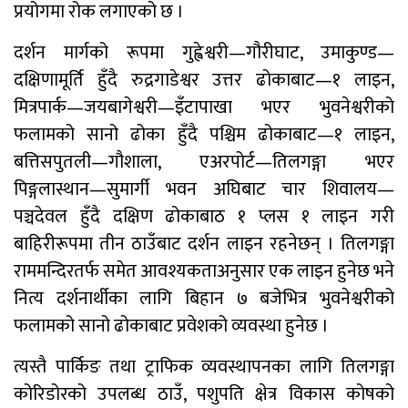
प्रयोगमा रोक लगाएको छ ।
दर्शन मार्गको रूपमा गुह्वेश्वरी—गौरीघाट, उमाकुण्ड—
दक्षिणामूर्ति हुँदै रुद्रगाडेश्वर उत्तर ढोकाबाट—१ लाइन,
मित्रपार्क—जयबागेश्वरी—इँटापाखा भएर भुवनेश्वरीको
फलामको सानो ढोका हुँदै पश्चिम ढोकाबाट—१ लाइन,
बत्तिसपुतली—गौशाला, एअरपोर्ट—तिलगङ्गा भएर
पिङ्गलास्थान—सुमार्गी भवन अघिबाट चार शिवालय—
पञ्चदेवल हुँदै दक्षिण ढोकाबाठ १ प्लस १ लाइन गरी
बाहिरीरूपमा तीन ठाउँबाट दर्शन लाइन रहनेछन् । तिलगङ्गा
राममन्दिरतर्फ समेत आवश्यकताअनुसार एक लाइन हुनेछ भने
नित्य दर्शनार्थीका लागि बिहान ७ बजेभित्र भुवनेश्वरीको
फलामको सानो ढोकाबाट प्रवेशको व्यवस्था हुनेछ ।
त्यस्तै पार्किङ तथा ट्राफिक व्यवस्थापनका लागि तिलगङ्गा
कोरिडोरको उपलब्ध ठाउँ, पशुपति क्षेत्र विकास कोषको