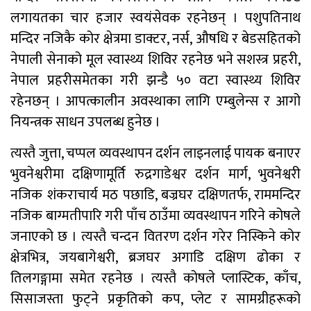
लगायतका चार हजार स्वयंसेवक रहनेछन् । पशुपतिनाथ
प्राधिकरणद्वारा विभिन्न १७ इन्टरनेट सेवा
प्रदायकसँग १५ दिने स्पष्टीकरण माग
मन्दिर नजिकै कोर क्षेत्रमा डाक्टर, नर्स, औषधि र बेडसहितको
नेपाली सेनाको मूल स्वास्थ्य शिविर रहनेछ भने सशस्त्र प्रहरी,
नेपाल प्रहरीसमेतका गरी झन्डै ५० वटा स्वास्थ्य शिविर
रहेनछन् । आपत्कालीन अवस्थाका लागि एम्बुलेन्स र आगो
नियन्त्रक साधन उपलब्ध हुनेछ ।
त्यस्तै जुत्ता, चप्पल व्यवस्थापन दर्शन लाइनलाई पायक बनाएर
भुवनेश्वरीमा दक्षिणामूर्ति रुद्रगाडेश्वर दर्शन मार्ग, भुवनेश्वरी
नजिक शंकराचार्य मठ पछाडि, बज्रघर दक्षिणतर्फ, राममन्दिर
नजिक बाग्मतीपारि गरी पाँच ठाउँमा व्यवस्थापन गरिने कोषले
जनाएको छ । त्यस्तै चन्दन वितरण दर्शन गरेर निस्किने कोर
क्षेत्रभित्र, जयबागेश्वरी, ब्रजघर अगाडि दक्षिण ढोका र
तिलगङ्गामा समेत रहनेछ । त्यस्तै कोषले प्लास्टिक, काँच,
सिसाजस्ता फुट्ने प्रकृतिको कप, प्लेट र सामग्रीहरूको