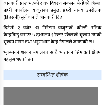
जानकारी प्राप्त भएको र थप विवरण संकलन भैरहेको जिल्ला
प्रहरी कार्यालय बाजुराका प्रमुख, प्रहरी नायव उपरीक्षक
(डिएसपी) सूर्य थापाले जानकारी दिए ।
दिउँसो २ बजेर ४३ मिनेटमा बाजुराको कोल्टी नजिक
केन्द्रबिन्दु बनाएर ५ दशमलव ९ रेक्टर स्केलको भूकम्प गएको
भूकम्प मापन तथा अनुसन्धान केन्द्र नेपालले जनाएको छ ।
साफ महिला च्याम्पियनशिपको
सेमिफाइनलबाटै बाहिरियो नेपाल
भूकम्पको धक्का नेपालको साथै भारतका सिमावर्ती क्षेत्रमा
महसुस भएको छ ।
आगामी आर्थिक वर्षका लागि २१ खर्ब २४
अर्ब ३४ करोड बजेट सार्वजनिक
सम्बन्धित शीर्षक
आज सुनचाँदीको भाउ घट्यो