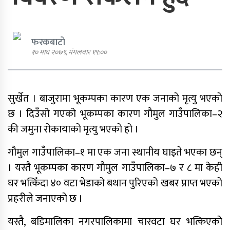
फरकबाटो
१० माघ २०७९, मंगलवार १९:००
एमाले नेता प्रदिप पौडेल पक्राउ
सुर्खेत । बाजुरामा भूकम्पका कारण एक जनाको मृत्यु भएको
पार्टी शुद्धीकरण र पुनर्गठनका लागि
छ । दिउँसो गएको भूकम्पका कारण गौमुल गाउँपालिका–२
एमालेले प्रदेशबाट सुझाव सङ्कलन थाल्यो
की जमुना रोकायाको मृत्यु भएको हो ।
गौमुल गाउँपालिका–१ मा एक जना स्थानीय घाइते भएका छन्
। यस्तै भूकम्पका कारण गौमुल गाउँपालिका–७ र ८ मा केही
घर भत्किँदा ४० वटा भेडाको बथान पुरिएको खबर प्राप्त भएको
पूर्व गृहमन्त्री गुरुङमाथि छानबिन गर्न
प्रहरीले जनाएको छ ।
गठित समितिले प्रतिवेदन सरकारलाई
बुझायो
यस्तै, बडिमालिका नगरपालिकामा चारवटा घर भत्किएको