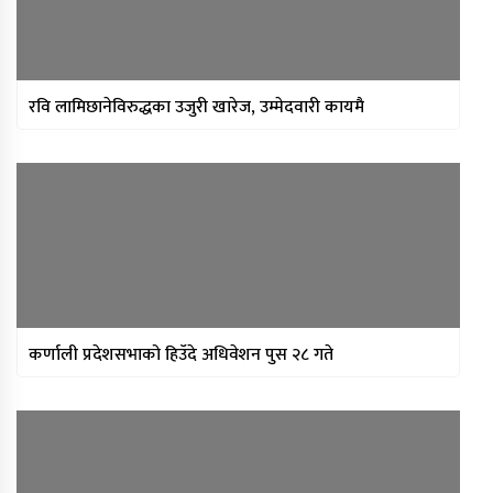
थप ३०४ जना सहकारी पीडितले फिर्ता पाए
बचत
रवि लामिछानेविरुद्धका उजुरी खारेज, उम्मेदवारी कायमै
मन्त्रिपरिषद् निर्णय : विस्थापित
सुकुम्वासीलाई प्रतिपरिवार २५ हजार
पुनर्स्थापना खर्च
प्रधानन्यायाधीशमा मनोजकुमार शर्माको
नाम सर्वसम्मत अनुमोदन
कर्णाली प्रदेशसभाको हिउँदे अधिवेशन पुस २८ गते
प्राधिकरणद्वारा विभिन्न १७ इन्टरनेट सेवा
प्रदायकसँग १५ दिने स्पष्टीकरण माग