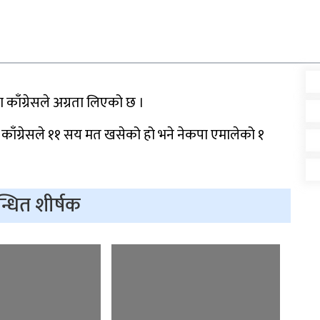
गर्ने
पूर्व गृहमन्त्री गुरुङमाथि
ाव
छानबिन गर्न गठित समितिले
 २ मा काँग्रेसले अग्रता लिएको छ ।
प्रतिवेदन सरकारलाई बुझायो
ँग्रेसले ११ सय मत खसेको हो भने नेकपा एमालेको १
न्धित शीर्षक
आज सुनचाँदीको भाउ घट्यो
त
प्रधानन्यायाधीशमा मनोजकुमार