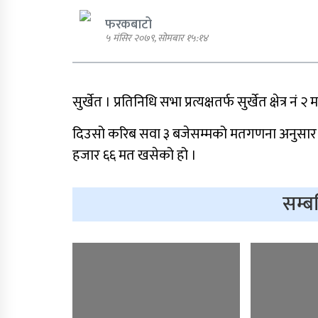
अविस्वासको प्रस्ताब दर्ता
फरकबाटो
५ मंसिर २०७९, सोमबार १५:१४
पार्टी शुद्धीकरण र पुनर्गठनका
लागि एमालेले प्रदेशबाट सुझ
सुर्खेत । प्रतिनिधि सभा प्रत्यक्षतर्फ सुर्खेत क्षेत्र नं
सङ्कलन थाल्यो
दिउसो करिब सवा ३ बजेसम्मको मतगणना अनुसार का
हजार ६६ मत खसेको हो ।
सम्ब
आगामी आर्थिक वर्षका लागि
२१ खर्ब २४ अर्ब ३४ करोड
बजेट सार्वजनिक
मन्त्रिपरिषद् निर्णय : विस्थापि