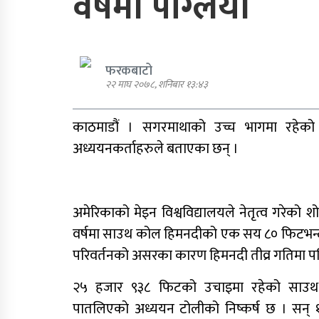
वर्षमा पग्लियो
अविस्वासको प्रस्ताब दर्ता
पार्टी शुद्धीकरण र पुनर्गठनका
फरकबाटो
लागि एमालेले प्रदेशबाट सुझ
२२ माघ २०७८, शनिबार १३:४३
सङ्कलन थाल्यो
काठमाडौं । सगरमाथाको उच्च भागमा रहेको 
अध्ययनकर्ताहरुले बताएका छन् ।
अमेरिकाको मेइन विश्वविद्यालयले नेतृत्व गरेको
वर्षमा साउथ कोल हिमनदीको एक सय ८० फिटभन्दा
आगामी आर्थिक वर्षका लागि
२१ खर्ब २४ अर्ब ३४ करोड
परिवर्तनको असरका कारण हिमनदी तीव्र गतिमा पग्
बजेट सार्वजनिक
२५ हजार ९३८ फिटको उचाइमा रहेको साउथ 
मन्त्रिपरिषद् निर्णय : विस्थापि
पातलिएकाे अध्ययन टोलीको निष्कर्ष छ । सन्