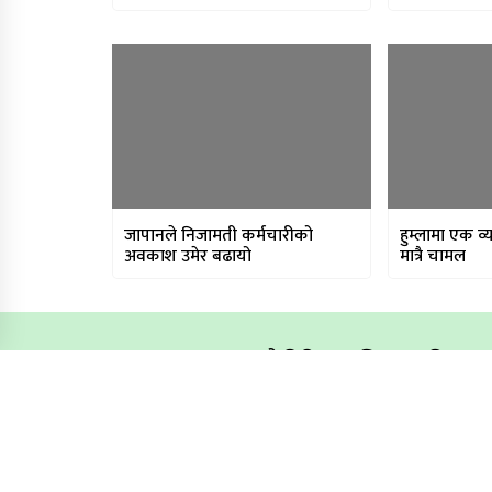
जापानले निजामती कर्मचारीको
हुम्लामा एक व
अवकाश उमेर बढायो
मात्रै चामल
फरकबाटो मिडिया प्रालिका लागि
सूचना विभाग दर्ता नं.:
२९०६-२०७८/७९