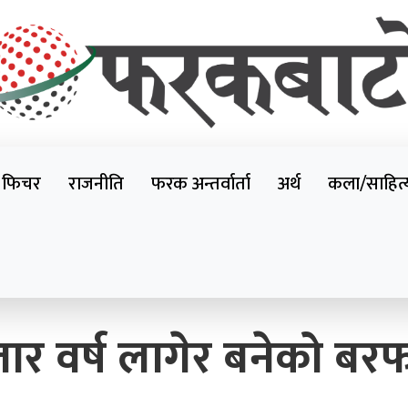
e News Portal
 फिचर
राजनीति
फरक अन्तर्वार्ता
अर्थ
कला/साहित्
ार वर्ष लागेर बनेको बर
सरकारले कक्षा १२ को
उत्तरपुस्तिकाको नमूना परीक्षण