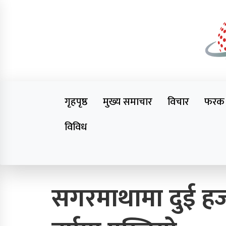
Skip
to
content
Onlin
गृहपृष्ठ
मुख्य समाचार
विचार
फरक
विविध
Trending Now
सगरमाथामा दुई हज
कर्णाली प्रदेश सरकारका
मुख्यमन्त्री कँडेल विरुद्ध