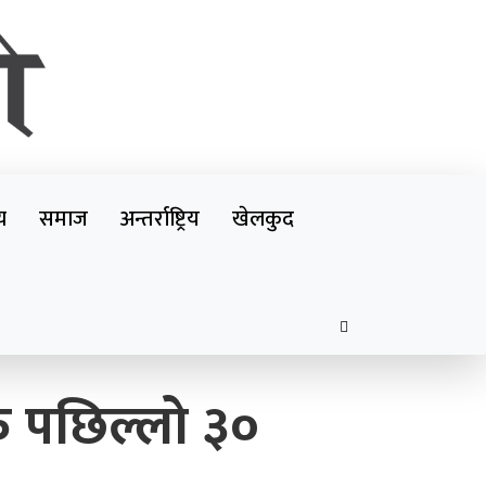
Farakbato
य
समाज
अन्तर्राष्ट्रिय
खेलकुद
फ पछिल्लो ३०
एमाले नेता प्रदिप पौडेल पक्राउ