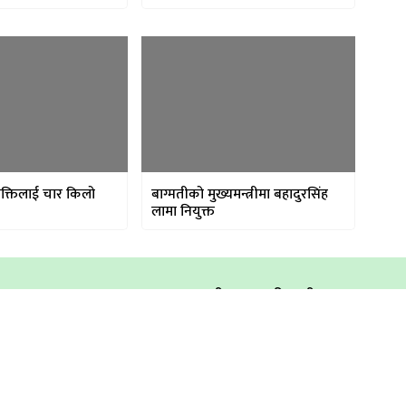
्यक्तिलाई चार किलो
बाग्मतीको मुख्यमन्त्रीमा बहादुरसिंह
लामा नियुक्त
अध्यक्ष/सम्पादकः
सीता कुमारी वली
सह-सम्पादकः
गीता थापा