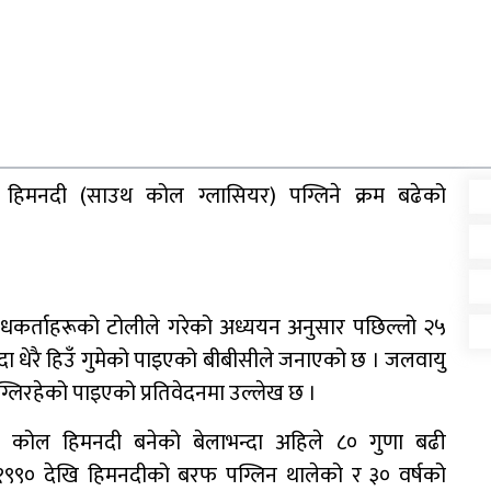
गर्ने
पूर्व गृहमन्त्री गुरुङमाथि
ाव
छानबिन गर्न गठित समितिले
प्रतिवेदन सरकारलाई बुझायो
हिमनदी (साउथ कोल ग्लासियर) पग्लिने क्रम बढेको
 शोधकर्ताहरूको टोलीले गरेको अध्ययन अनुसार पछिल्लो २५
 धेरै हिउँ गुमेको पाइएको बीबीसीले जनाएको छ । जलवायु
आज सुनचाँदीको भाउ घट्यो
लिरहेको पाइएको प्रतिवेदनमा उल्लेख छ ।
कोल हिमनदी बनेको बेलाभन्दा अहिले ८० गुणा बढी
त
प्रधानन्यायाधीशमा मनोजकुमार
 १९९० देखि हिमनदीको बरफ पग्लिन थालेको र ३० वर्षको