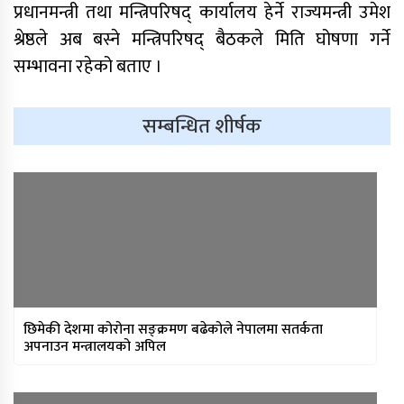
प्रधानमन्त्री तथा मन्त्रिपरिषद् कार्यालय हेर्ने राज्यमन्त्री उमेश
श्रेष्ठले अब बस्ने मन्त्रिपरिषद् बैठकले मिति घोषणा गर्ने
सम्भावना रहेको बताए ।
सम्बन्धित शीर्षक
साफ महिला च्याम्पियनशिपको
सेमिफाइनलबाटै बाहिरियो नेपाल
आगामी आर्थिक वर्षका लागि २१ खर्ब २४
अर्ब ३४ करोड बजेट सार्वजनिक
आज सुनचाँदीको भाउ घट्यो
छिमेकी देशमा कोरोना सङ्क्रमण बढेकोले नेपालमा सतर्कता
अपनाउन मन्त्रालयको अपिल