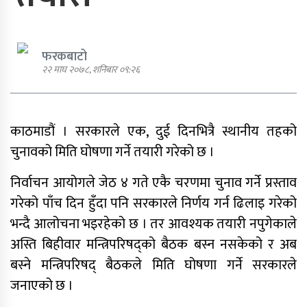
फरकबाटो
२२ माघ २०७८, शनिबार ०९:२६
एमाले नेता प्रदिप पौडेल पक्राउ
काठमाडौं । सरकारले एक, दुई दिनभित्रै स्थानीय तहको
पार्टी शुद्धीकरण र पुनर्गठनका लागि
चुनावको मिति घोषणा गर्ने तयारी गरेको छ ।
एमालेले प्रदेशबाट सुझाव सङ्कलन थाल्यो
निर्वाचन आयोगले जेठ ४ गते एकै चरणमा चुनाव गर्ने प्रस्ताव
गरेको पाँच दिन हुँदा पनि सरकारले निर्णय गर्न ढिलाइ गरेको
भन्दै आलोचना भइरहेको छ । तर आवश्यक तयारी नपुगेकाले
अस्ति बिहीवार मन्त्रिपरिषद्को बैठक बस्न नसकेको र अब
पूर्व गृहमन्त्री गुरुङमाथि छानबिन गर्न
बस्ने मन्त्रिपरिषद् बैठकले मिति घोषणा गर्ने सरकारले
गठित समितिले प्रतिवेदन सरकारलाई
बुझायो
जनाएको छ ।