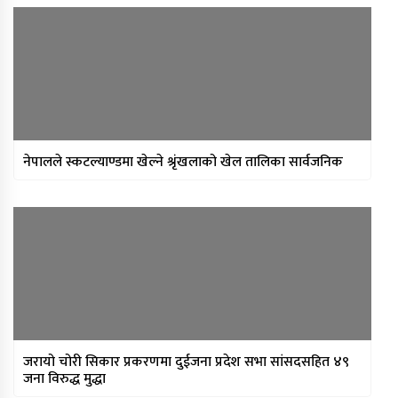
नेपालले स्कटल्याण्डमा खेल्ने श्रृंखलाको खेल तालिका सार्वजनिक
जरायो चोरी सिकार प्रकरणमा दुईजना प्रदेश सभा सांसदसहित ४९
जना विरुद्ध मुद्धा