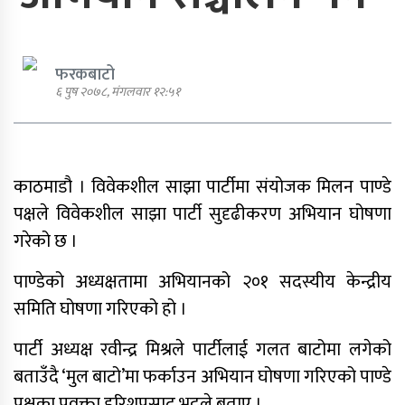
फरकबाटो
६ पुष २०७८, मंगलवार १२:५१
एमाले नेता प्रदिप पौडेल पक्राउ
काठमाडौ । विवेकशील साझा पार्टीमा संयोजक मिलन पाण्डे
पार्टी शुद्धीकरण र पुनर्गठनका लागि
पक्षले विवेकशील साझा पार्टी सुदृढीकरण अभियान घोषणा
एमालेले प्रदेशबाट सुझाव सङ्कलन थाल्यो
गरेको छ ।
पाण्डेको अध्यक्षतामा अभियानको २०१ सदस्यीय केन्द्रीय
समिति घोषणा गरिएको हो ।
पूर्व गृहमन्त्री गुरुङमाथि छानबिन गर्न
पार्टी अध्यक्ष रवीन्द्र मिश्रले पार्टीलाई गलत बाटोमा लगेको
गठित समितिले प्रतिवेदन सरकारलाई
बुझायो
बताउँदै ‘मुल बाटो’मा फर्काउन अभियान घोषणा गरिएको पाण्डे
पक्षका प्रवक्ता हरिशप्रसाद भट्टले बताए ।