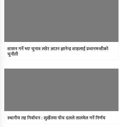
मन्त्रिपरिषद् निर्णय : विस्थापित
सुकुम्वासीलाई प्रतिपरिवार २५ हजार
पुनर्स्थापना खर्च
प्रधानन्यायाधीशमा मनोजकुमार शर्माको
नाम सर्वसम्मत अनुमोदन
प्राधिकरणद्वारा विभिन्न १७ इन्टरनेट सेवा
शासन गर्ने भए चुनाव लडेर आउन ज्ञानेन्द्र शाहलाई प्रधानमन्त्रीको
प्रदायकसँग १५ दिने स्पष्टीकरण माग
चुनौती
स्थानीय तह निर्वाचन : सुर्खेतमा पाँच दलले तालमेल गर्ने निर्णय