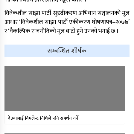
विवेकशील साझा पार्टी सुदृढीकरण अभियान सञ्चालनको मूल
आधार ‘विवेकशील साझा पार्टी एकीकरण घोषणापत्र–२०७७’
र ‘वैकल्पिक राजनीतिको मूल बाटो हुने उनको भनाई छ ।
सम्बन्धित शीर्षक
साफ महिला च्याम्पियनशिपको
सेमिफाइनलबाटै बाहिरियो नेपाल
आगामी आर्थिक वर्षका लागि २१ खर्ब २४
अर्ब ३४ करोड बजेट सार्वजनिक
आज सुनचाँदीको भाउ घट्यो
थप ३०४ जना सहकारी पीडितले फिर्ता पाए
देउवालाई विमलेन्द्र निधिले पनि समर्थन गर्ने
बचत