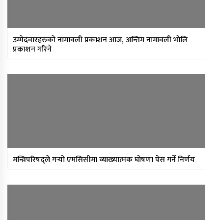
मन्त्रिपरिषद् निर्णय : विस्थापित
सुकुम्वासीलाई प्रतिपरिवार २५ हजार
पुनर्स्थापना खर्च
उम्मेदवारहरुको नामावली प्रकाशन आज, अन्तिम नामावली भोलि
प्रधानन्यायाधीशमा मनोजकुमार शर्माको
प्रकाशन गरिने
नाम सर्वसम्मत अनुमोदन
प्राधिकरणद्वारा विभिन्न १७ इन्टरनेट सेवा
प्रदायकसँग १५ दिने स्पष्टीकरण माग
मन्त्रिपरिषद्ले गर्‍यो एमसिसीमा व्याख्यात्मक घोषणा पेस गर्ने निर्णय