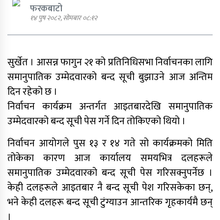
फरकबाटो
१४ पुष २०८२, सोमबार ०८:१२
एमाले नेता प्रदिप पौडेल पक्राउ
सुर्खेत । आसन्न फागुन २१ को प्रतिनिधिसभा निर्वाचनका लागि
समानुपातिक उम्मेदवारको बन्द सूची बुझाउने आज अन्तिम
दिन रहेको छ ।
पार्टी शुद्धीकरण र पुनर्गठनका लागि
निर्वाचन कार्यक्रम अन्तर्गत आइतबारदेखि समानुपातिक
एमालेले प्रदेशबाट सुझाव सङ्कलन थाल्यो
उम्मेदवारको बन्द सूची पेस गर्ने दिन तोकिएको थियो ।
निर्वाचन आयोगले पुस १३ र १४ गते सो कार्यक्रमको मिति
तोकेका कारण आज कार्यालय समयभित्र दलहरूले
समानुपातिक उम्मेदवारको बन्द सूची पेस गरिसक्नुपर्नेछ ।
पूर्व गृहमन्त्री गुरुङमाथि छानबिन गर्न
केही दलहरूले आइतबार नै बन्द सूची पेश गरिसकेका छन्,
गठित समितिले प्रतिवेदन सरकारलाई
बुझायो
भने केही दलहरू बन्द सूची टुंग्याउन आन्तरिक गृहकार्यमै छन्
।