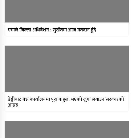
मन्त्रिपरिषद् निर्णय : विस्थापित
सुकुम्वासीलाई प्रतिपरिवार २५ हजार
पुनर्स्थापना खर्च
प्रधानन्यायाधीशमा मनोजकुमार शर्माको
एमाले जिल्ला अधिवेशन : सुर्खेतमा आज मतदान हुँदै
नाम सर्वसम्मत अनुमोदन
प्राधिकरणद्वारा विभिन्न १७ इन्टरनेट सेवा
प्रदायकसँग १५ दिने स्पष्टीकरण माग
डेङ्गीबाट बच्न कार्यालयमा पूरा बाहुला भएको लुगा लगाउन सरकारको
आग्रह