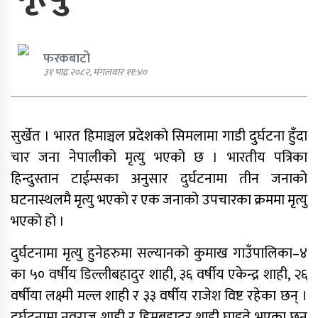
फरकबाटो
३१ भाद्र २०८२, मंगलवार ११:४०
एमाले नेता प्रदिप पौडेल पक्राउ
सुर्खेत । भारत हिमाञ्चल प्रदेशको सिमलामा गाडी दुर्घटना हुँदा
पार्टी शुद्धीकरण र पुनर्गठनका लागि
चार जना नेपालीको मृत्यु भएको छ । भारतीय पत्रिका
एमालेले प्रदेशबाट सुझाव सङ्कलन थाल्यो
हिन्दुस्तान टाईम्सका अनुसार दुर्घटनामा तीन जनाको
घटनास्थलमै मृत्यु भएको र एक जनाको उपचारका क्रममा मृत्यु
भएको हो ।
दुर्घटनामा मृत्यु हुनेहरुमा सल्यानको कुमाख गाउँपालिका–४
पूर्व गृहमन्त्री गुरुङमाथि छानबिन गर्न
का ५० वर्षीय डिल्लीबहादुर शाही, ३६ वर्षीय एकेन्द्र शाही, २६
गठित समितिले प्रतिवेदन सरकारलाई
बुझायो
वर्षीया लक्ष्मी मल्ल शाही र ३३ वर्षीय राजेश विष्ट रहेका छन् ।
दुर्घटनामा नवराज शाही र हिमबहादुर शाही घाइते भएका छन्