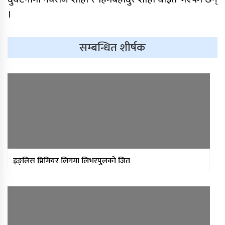
।
सम्बन्धित शीर्षक
साफ महिला च्याम्पियनशिपको
सेमिफाइनलबाटै बाहिरियो नेपाल
आगामी आर्थिक वर्षका लागि २१ खर्ब २४
अर्ब ३४ करोड बजेट सार्वजनिक
इङ्लिस प्रिमियर लिगमा लिभरपुलको जित
आज सुनचाँदीको भाउ घट्यो
थप ३०४ जना सहकारी पीडितले फिर्ता पाए
बचत