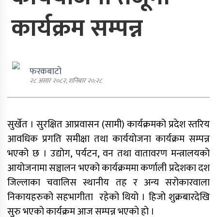
कार्यक्रम सम्पन्न
एमाले नेता प्रदिप पौडेल पक्राउ
पार्टी शुद्धीकरण र पुनर्गठनका लागि
फरकबाटो
एमालेले प्रदेशबाट सुझाव सङ्कलन थाल्यो
२८ असार २०८२, शनिबार २०:२८
सुर्खेत । सुरक्षित आप्रवासन (सामी) कार्यक्रमको प्रदेश स्तरिय
पूर्व गृहमन्त्री गुरुङमाथि छानबिन गर्न
आवधिक प्रगति समीक्षा तथा कार्ययोजना कार्यक्रम सम्पन्न
गठित समितिले प्रतिवेदन सरकारलाई
भएको छ । उद्योग, पर्यटन, वन तथा वातावरण मन्त्रालयको
बुझायो
आयोजनामा सञ्चालन भएको कार्यक्रममा कर्णाली प्रदेशका दश
जिल्लाका चवालिस स्थानीय तह र अन्य सरोकारवाला
निकायहरुको सहभागीता रहेको थियो । हिजो शुक्रबारदेखि
सुरु भएको कार्यक्रम आज सम्पन्न भएको हो ।