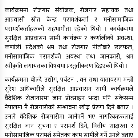
कार्यक्रममा रोजगार संयोजक, रोजगार सहायक तथा
आप्रवासी स्रोत केन्द्र परामर्शकर्ता र मनोसामाजिक
परामर्शकर्ताहरुको सहभागीता रहेको थियो । कार्यक्रममा
साफ महिला च्याम्पियनशिपको
सुरक्षित आप्रवासन सामी कार्यक्रम र कर्णालीको अवस्था,
सेमिफाइनलबाटै बाहिरियो नेपाल
कर्णाली प्रदेशको श्रम तथा रोजगार नीतीबारे छलफल,
मनोसामाजिक परामर्शको अवस्था तथा जानकारी, श्रम
आगामी आर्थिक वर्षका लागि २१ खर्ब २४
स्वीकृति लगायतका विषयमा प्रस्तुतीकरण दिइएको थियो ।
अर्ब ३४ करोड बजेट सार्वजनिक
कार्यक्रममा बोल्दै उद्योग, पर्यटन , वन तथा वातावरण मन्त्री
सुरेश अधिकारीले सुरक्षित आप्रवासन सामी कार्यक्रमले
आज सुनचाँदीको भाउ घट्यो
वैदेशिक रोजागारमा जान प्रोत्साहन भन्दा पनि सकेसम्म
थप ३०४ जना सहकारी पीडितले फिर्ता पाए
नेपालमा नै रोजगारीको सम्भावना खोज्न प्रेरणा दिने बताए ।
बचत
उनले वैदेशिक रोजगारीमा जानैपर्ने भए नागरिकहरुलाई
सुरक्षित जान सुचना र परामर्श दिने, वित्तीय साक्षरता र
मन्त्रिपरिषद् निर्णय : विस्थापित
सुकुम्वासीलाई प्रतिपरिवार २५ हजार
मनोसामाजिक परामर्श समेतका काम सामीले गर्ने उनले बताए