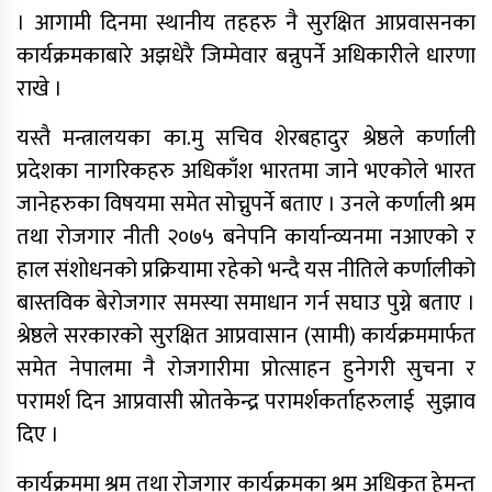
पुनर्स्थापना खर्च
। आगामी दिनमा स्थानीय तहहरु नै सुरक्षित आप्रवासनका
कार्यक्रमकाबारे अझधेरै जिम्मेवार बन्नुपर्ने अधिकारीले धारणा
प्रधानन्यायाधीशमा मनोजकुमार शर्माको
नाम सर्वसम्मत अनुमोदन
राखे ।
प्राधिकरणद्वारा विभिन्न १७ इन्टरनेट सेवा
यस्तै मन्त्रालयका का.मु सचिव शेरबहादुर श्रेष्ठले कर्णाली
प्रदायकसँग १५ दिने स्पष्टीकरण माग
प्रदेशका नागरिकहरु अधिकाँश भारतमा जाने भएकोले भारत
जानेहरुका विषयमा समेत सोच्नुपर्ने बताए । उनले कर्णाली श्रम
तथा रोजगार नीती २०७५ बनेपनि कार्यान्व्यनमा नआएको र
हाल संशोधनको प्रक्रियामा रहेको भन्दै यस नीतिले कर्णालीको
बास्तविक बेरोजगार समस्या समाधान गर्न सघाउ पुग्ने बताए ।
श्रेष्ठले सरकारको सुरक्षित आप्रवासान (सामी) कार्यक्रममार्फत
समेत नेपालमा नै रोजगारीमा प्रोत्साहन हुनेगरी सुचना र
परामर्श दिन आप्रवासी स्रोतकेन्द्र परामर्शकर्ताहरुलाई सुझाव
दिए ।
कार्यक्रममा श्रम तथा रोजगार कार्यक्रमका श्रम अधिकृत हेमन्त