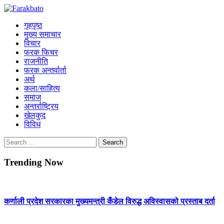
Skip
Farakbato
to
Online News Portal
गृहपृष्ठ
content
मुख्य समाचार
विचार
फरक फिचर
राजनीति
फरक अन्तर्वार्ता
अर्थ
कला/साहित्य
समाज
अन्तर्राष्ट्रिय
खेलकुद
विविध
Search
for:
Trending Now
कर्णाली प्रदेश सरकारका मुख्यमन्त्री कँडेल विरुद्ध अविस्वासको प्रस्ताब दर्ता