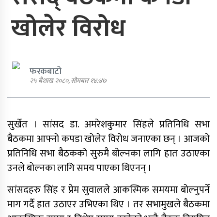
खोलेर विरोध
एमाले नेता प्रदिप पौडेल पक्राउ
फरकबाटो
२५ बैशाख २०८०, सोमबार १४:४७
पार्टी शुद्धीकरण र पुनर्गठनका लागि
एमालेले प्रदेशबाट सुझाव सङ्कलन थाल्यो
सुर्खेत । सांसद डा. अमरेशकुमार सिंहले प्रतिनिधि सभा
बैठकमा आफ्नो कपडा खोलेर विरोध जनाएका छन् । आजको
प्रतिनिधि सभा बैठकको सुरुमै बोल्नका लागि हात उठाएका
उनले बोल्नका लागि समय पाएका थिएनन् ।
पूर्व गृहमन्त्री गुरुङमाथि छानबिन गर्न
गठित समितिले प्रतिवेदन सरकारलाई
सांसदहरु सिंह र प्रेम सुवालले आकस्मिक समयमा बोल्नुपर्ने
बुझायो
माग गर्दै हात उठाएर उभिएका थिए । तर सभामुखले बैठकमा