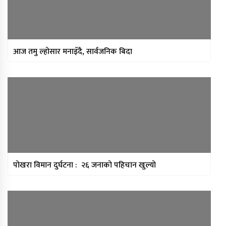
सुकुम्वासीलाई प्रतिपरिवार २५ हजार
पुनर्स्थापना खर्च
प्रधानन्यायाधीशमा मनोजकुमार शर्माको
नाम सर्वसम्मत अनुमोदन
आज तमु ल्होसार मनाइँदै, सार्वजनिक बिदा
प्राधिकरणद्वारा विभिन्न १७ इन्टरनेट सेवा
प्रदायकसँग १५ दिने स्पष्टीकरण माग
पोखरा विमान दुर्घटना : २६ जनाको पहिचान खुल्यो