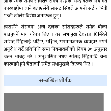
आकस्मिक समय र विशेष समय नरहेको भन्दै बैठक नियमित
कारबाहीमा जाने बताएसँगै सांसद सिंहले आफ्नो सर्ट र भित्री
गन्जी खोलेर विरोध जनाएका हुन् ।
त्यससँगै संसदमा अन्य दलका सांसदहरुले समेत बोल्न
पाउनुपर्ने माग गरेका थिए । तर सभामुख देवराज घिमिरेले
सांसद सिंहलाई अशिष्ट, अश्लिल, अपमानजनक व्यवहार नगर्न
साफ महिला च्याम्पियनशिपको
अनुरोध गर्दै प्रतिनिधि सभा नियमावलीको नियम ३० अनुसार
सेमिफाइनलबाटै बाहिरियो नेपाल
चल्न आग्रह गरे । अनुशासित नभए सांसद सिंहमाथि अन्य
आगामी आर्थिक वर्षका लागि २१ खर्ब २४
कारबाही हुने चेतावनी समेत सभामुखले दिएका थिए ।
अर्ब ३४ करोड बजेट सार्वजनिक
सम्बन्धित शीर्षक
आज सुनचाँदीको भाउ घट्यो
थप ३०४ जना सहकारी पीडितले फिर्ता पाए
बचत
मन्त्रिपरिषद् निर्णय : विस्थापित