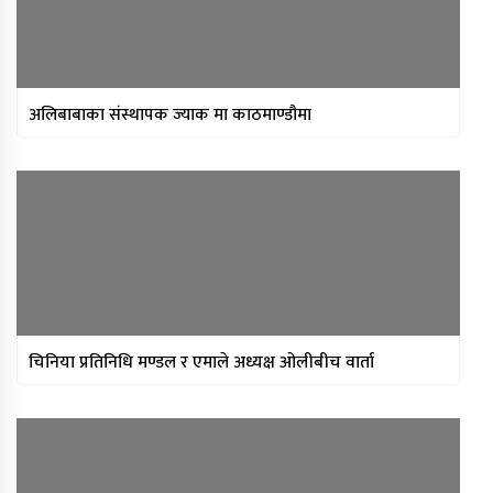
अलिबाबाका संस्थापक ज्याक मा काठमाण्डौमा
चिनिया प्रतिनिधि मण्डल र एमाले अध्यक्ष ओलीबीच वार्ता