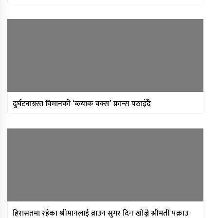
दुर्घटनाग्रस्त विमानको ‘ब्ल्याक बक्स’ फ्रान्स पठाइँदै
हिरासतमा रहेका श्रीमानलाई ब्राउन सुगर दिन खोज्ने श्रीमती पक्राउ