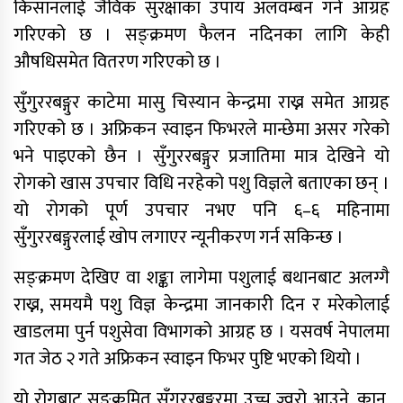
किसानलाई जैविक सुरक्षाका उपाय अलवम्बन गर्न आग्रह
गरिएको छ । सङ्क्रमण फैलन नदिनका लागि केही
औषधिसमेत वितरण गरिएको छ ।
सुँगुररबङ्गुर काटेमा मासु चिस्यान केन्द्रमा राख्न समेत आग्रह
गरिएको छ । अफ्रिकन स्वाइन फिभरले मान्छेमा असर गरेको
भने पाइएको छैन । सुँगुररबङ्गुर प्रजातिमा मात्र देखिने यो
साफ महिला च्याम्पियनशिपको
रोगको खास उपचार विधि नरहेको पशु विज्ञले बताएका छन् ।
सेमिफाइनलबाटै बाहिरियो नेपाल
यो रोगको पूर्ण उपचार नभए पनि ६–६ महिनामा
सुँगुररबङ्गुरलाई खोप लगाएर न्यूनीकरण गर्न सकिन्छ ।
आगामी आर्थिक वर्षका लागि २१ खर्ब २४
अर्ब ३४ करोड बजेट सार्वजनिक
सङ्क्रमण देखिए वा शङ्का लागेमा पशुलाई बथानबाट अलग्गै
राख्न, समयमै पशु विज्ञ केन्द्रमा जानकारी दिन र मरेकोलाई
खाडलमा पुर्न पशुसेवा विभागको आग्रह छ । यसवर्ष नेपालमा
आज सुनचाँदीको भाउ घट्यो
गत जेठ २ गते अफ्रिकन स्वाइन फिभर पुष्टि भएको थियो ।
थप ३०४ जना सहकारी पीडितले फिर्ता पाए
यो रोगबाट सङ्क्रमित सुँगुररबङ्गुरमा उच्च ज्वरो आउने, कान,