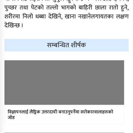
बचत
पुच्छर तथा पेटको तल्लो भागको बाहिरी छाला रातो हुने,
शरीरमा निलो धब्बा देखिने, खाना नखानेलगायतका लक्षण
मन्त्रिपरिषद् निर्णय : विस्थापित
देखिन्छ ।
सुकुम्वासीलाई प्रतिपरिवार २५ हजार
पुनर्स्थापना खर्च
सम्बन्धित शीर्षक
प्रधानन्यायाधीशमा मनोजकुमार शर्माको
नाम सर्वसम्मत अनुमोदन
प्राधिकरणद्वारा विभिन्न १७ इन्टरनेट सेवा
प्रदायकसँग १५ दिने स्पष्टीकरण माग
विज्ञापनलाई लैङ्गिक उत्तरदायी बनाउनुपर्नेमा सरोकारवालाहरुको
जोड