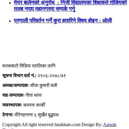
मेयर बालेनको अनुरोध : निजी विद्यालयका शिक्षकले तोकिएको
तलब नपाए महानगरमा सम्पर्क गर्नु
प्रणाली परिवर्तन गर्ने कुरा हतारिने विषय होइन : ओली
फरकबाटो मिडिया प्रालिका लागि
सूचना विभाग दर्ता नं.:
२९०६-२०७८/७९
अध्यक्ष/सम्पादकः
सीता कुमारी वली
सह-सम्पादकः
गीता थापा
व्यवस्थापकः
कल्पना कार्की
ठेगानाः
वीरेन्द्रनगर ६ सुर्खेत बुद्धपथ
Copyright All right reserved farakbato.com Design By:
Aarush