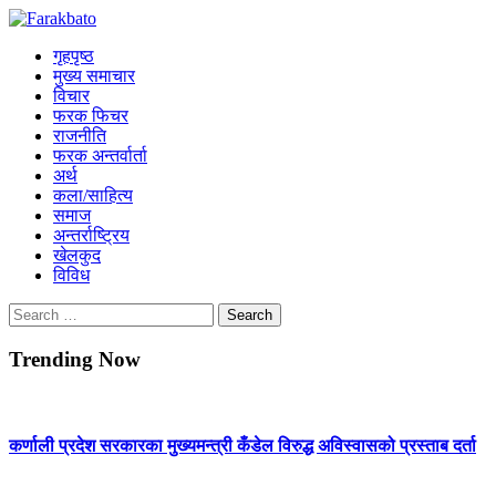
Skip
Farakbato
to
Online News Portal
गृहपृष्ठ
content
मुख्य समाचार
विचार
फरक फिचर
राजनीति
फरक अन्तर्वार्ता
अर्थ
कला/साहित्य
समाज
अन्तर्राष्ट्रिय
खेलकुद
विविध
Search
for:
Trending Now
कर्णाली प्रदेश सरकारका मुख्यमन्त्री कँडेल विरुद्ध अविस्वासको प्रस्ताब दर्ता